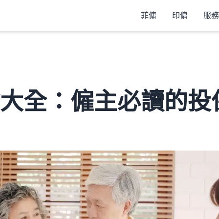
菲傭
印傭
服務
大全：僱主必讀的投